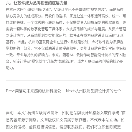
六、让软件成为品牌视觉的底层力量
在杭州这座“互联网创新之都”，VI设计早已不是单纯的“视觉包装”，而是品牌
核心竞争力的组成部分。而软件的选择，正是让这一体系运转高效、统一、可
持续的关键。一个优秀的互联网品牌，不仅需要令人印象深刻的视觉形象，更
需要一套科学的
数字化管理工具体系
，去支撑品牌的成长与延展。从资产管理
到设计协作，从系统规划到智能化运营，软件正在成为品牌设计背后的“无形
基石”。因此，杭州的互联网企业在进行VI系统建设时，应将软件视为
品牌视
觉战略的一部分
。它不仅帮助设计师提高效率，更能让品牌在数字空间中保持
一致、专业与持久的影响力。未来，随着AI、云协作与智能设计技术的深入融
合，VI设计将从“视觉创作”升级为“智能管理”，成为互联网品牌创新的核心驱
动力。
Prev:​简洁与未来感的杭州科技公司品牌设计风格
Next:杭州快消品牌设计师的七个成功习惯
声明：本文“ 杭州互联网VI设计：如何把品牌设计风格融入软件系统 ”信
息内容来源于网络，文章版权和文责属于原作者，不代表本站立场。如
图文有侵权、虚假或错误信息，请您联系我们，我们将立即删除或更