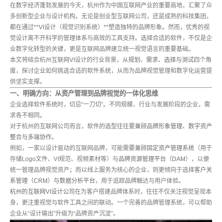
在数字经济蓬勃发展的今天，杭州作为中国互联网产业的重要高地，汇聚了众
多创新型企业与设计机构。无论是创业型互联网公司，还是成熟的科技集团，
都在通过**VI设计（视觉识别系统）**塑造独特的品牌形象。然而，优秀的视
觉设计离不开科学的管理体系与高效的工具支持。选择合适的软件，不仅是企
业数字化转型的关键，更是互联网品牌建立统一视觉语言的重要基础。
本文将结合杭州互联网VI设计的行业背景，从
规划、需求、选择与测试
四个角
度，探讨企业如何挑选合适的软件系统，从而为品牌视觉管理和数字化运营提
供坚实支撑。
一、明确方向：从资产管理到品牌视觉的一体化思维
企业选择软件系统时，切忌“一刀切”。不同规模、行业与发展阶段的企业，需
求各不相同。
对于杭州的互联网公司而言，软件的选型往往要兼顾
品牌形象管理、数字资产
整合与多端协作
。
例如，一家以设计驱动的互联网品牌，可能需要兼顾
固定资产管理系统
（用于
存储Logo文件、VI规范、视频素材等）与
品牌资源管理平台（DAM）
，以便
统一管理品牌视觉资产；而以线上服务为核心的企业，则更倾向于选择
客户关
系管理（CRM）
与
数据分析平台
，用于追踪品牌触达与用户体验。
杭州的互联网VI设计公司
在为客户搭建品牌体系时，往往不仅关注视觉呈现本
身，更注重视觉与软件工具之间的联动。一个完善的品牌管理系统，可以帮助
企业从“设计输出”升级为“品牌资产沉淀”。