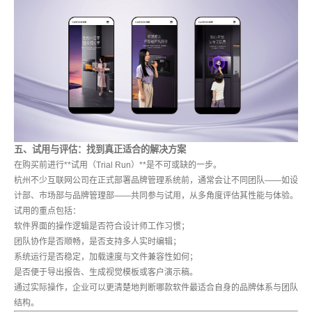
五、试用与评估：找到真正适合的解决方案
在购买前进行**试用（Trial Run）**是不可或缺的一步。
杭州不少互联网公司在正式部署品牌管理系统前，通常会让不同团队——如设
计部、市场部与品牌管理部——共同参与试用，从多角度评估其性能与体验。
试用的重点包括：
软件界面的操作逻辑是否符合设计师工作习惯；
团队协作是否顺畅，是否支持多人实时编辑；
系统运行是否稳定，加载速度与文件兼容性如何；
是否便于导出报告、生成视觉模板或客户演示稿。
通过实际操作，企业可以更清楚地判断哪款软件最适合自身的品牌体系与团队
结构。