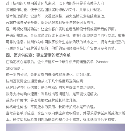
对于杭州的互联网设计团队来说，以下功能往往是重点关注方向：
多端协作功能
：便于远程团队实时修改VI文件、共享设计规范。
版本管理系统
：记录每一次视觉调整，避免品牌元素被随意更改。
云端存储与安全备份
：保证品牌素材安全与数据可追溯性。
客户可视化预览功能
：让企业客户实时查看品牌设计稿或更新后的界面。
在确定需求后，企业应通过阅读专业评测、查看行业案例或与同行交流，收集
可靠的信息。杭州作为中国数字设计生态最活跃的城市之一，拥有大量成熟的
互联网企业与品牌设计机构，他们的使用经验往往比广告更具参考价值。
四、筛选供应商：建立清晰的候选名单
在确定核心需求后，企业应建立一个
软件供应商候选名单（Vendor
Shortlist）
。
这一步的关键，是把复杂的选择过程系统化、可对比化。
杭州互联网企业通常会从以下几个维度筛选供应商：
品牌口碑与行业信誉
：是否有稳定的客户群体与成功案例。
服务支持与响应速度
：当系统出现问题时，是否能快速解决。
系统可扩展性
：是否能根据品牌成长持续升级。
价格与性价比
：不同版本的费用、长期维护成本是否合理。
当候选名单形成后，企业可以向供应商索取报价，并要求提供
试用版或演示版
本
。通过实际体验来判断功能是否契合企业需求，远比纸面评估更有效。