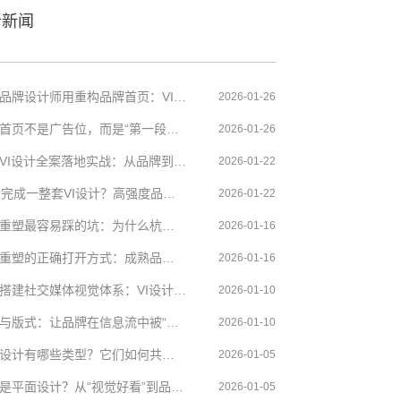
新新闻
​杭州品牌设计师用重构品牌首页：VI设计中的五个关键视觉模块
2026-01-26
品牌首页不是广告位，而是“第一段品牌叙事”
2026-01-26
杭州VI设计全案落地实战：从品牌到多端设计的执行逻辑
2026-01-22
30天完成一整套VI设计？高强度品牌设计项目的方法论与策略
2026-01-22
品牌重塑最容易踩的坑：为什么杭州很多品牌从一开始就失败了？
2026-01-16
品牌重塑的正确打开方式：成熟品牌策略的6个“该做之事”
2026-01-16
从零搭建社交媒体视觉体系：VI设计如何支撑长期内容输出
2026-01-10
字体与版式：让品牌在信息流中被“读懂”的关键设计
2026-01-10
平面设计有哪些类型？它们如何共同构成品牌VI设计
2026-01-05
什么是平面设计？从“视觉好看”到品牌VI的底层逻辑
2026-01-05