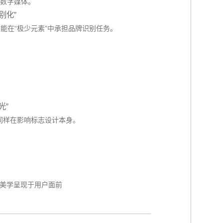
数字媒体。
别化”
必须能在“极少元素”中承担品牌识别任务。
光”
——这同样在影响标志设计本身。
、美学呈现于用户面前