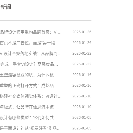
新新闻
​杭州品牌设计师用重构品牌首页：VI设计中的五个关键视觉模块
2026-01-26
品牌首页不是广告位，而是“第一段品牌叙事”
2026-01-26
杭州VI设计全案落地实战：从品牌到多端设计的执行逻辑
2026-01-22
30天完成一整套VI设计？高强度品牌设计项目的方法论与策略
2026-01-22
品牌重塑最容易踩的坑：为什么杭州很多品牌从一开始就失败了？
2026-01-16
品牌重塑的正确打开方式：成熟品牌策略的6个“该做之事”
2026-01-16
从零搭建社交媒体视觉体系：VI设计如何支撑长期内容输出
2026-01-10
字体与版式：让品牌在信息流中被“读懂”的关键设计
2026-01-10
平面设计有哪些类型？它们如何共同构成品牌VI设计
2026-01-05
什么是平面设计？从“视觉好看”到品牌VI的底层逻辑
2026-01-05