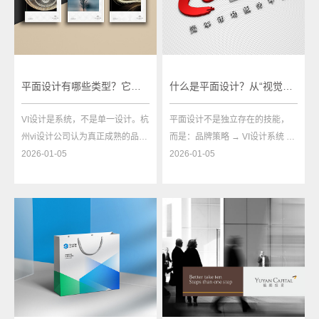
平面设计有哪些类型？它们如何共同构成品牌VI设计
什么是平面设计？从“视觉好看”到品牌VI的底层逻辑
VI设计是系统，不是单一设计。杭
平面设计不是独立存在的技能，
州vi设计公司认为真正成熟的品牌
而是：品牌策略 → VI设计系统 →
视觉，不是某一个设计做得好，
2026-01-05
平面设计落地 → 用户感知。杭州
2026-01-05
而是所有触点高度一致、协同运
品牌设计公司认为理解这一点，
作。在品牌设计中，印刷与出版
才是真正进入品牌视觉设计的第
设计常用于建立专业度与权威
一步。
感。