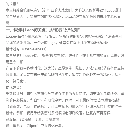
的错误？
本文将结合
杭州电商VI设计
行业的实践案例，为你深入解析导致坏Logo设计
的常见原因，并提出有效的优化思路，帮助品牌在竞争激烈的市场中脱颖而
出。
一、识别坏Logo的关键：从“形式”到“认知”
Logo是品牌与受众的第一接触点，它所传达的视觉印象往往决定了消费者对
品牌的初步判断。一个坏的Logo，通常会在以下几个方面出现问题：
设计过时（Obsoleteness）
最常见的坏Logo问题，就是“视觉老化”。许多企业在十几年前的设计风格仍沿
用至今，如：
在当下的数字传播时代，这类设计显得笨重、陈旧，无法与现代消费者建立情
感共鸣。尤其是在
杭州电商品牌
的竞争中，审美趋势正趋向于“极简化、扁平
化、符号化”。
优化建议：
重新设计时，可引入更符合数字媒介传播的视觉特征，如干净的几何线条、柔
和的色彩梯度、留白空间和现代字体。同时，对于想保留“复古气质”的品牌
（如茶饮、电商手作品牌），可以有意识地融入“怀旧元素+现代手法”的混搭
设计。例如：使用手绘质感线条或模拟老印刷纹理，让复古不再落伍。
过度使用3D渐变、阴影、金属质感；
滥用剪贴画（Clipart）或拟物化元素；