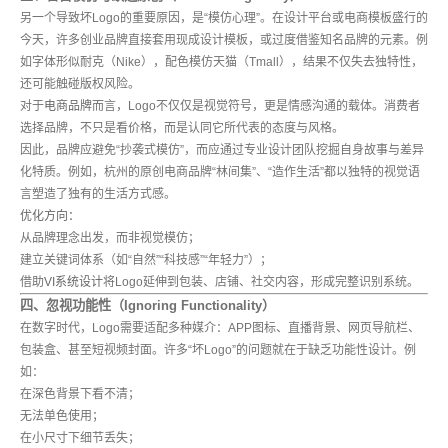
另一个导致坏Logo的重要原因，是“模仿心理”。在设计平台或电商模板盛行的
今天，许多创业品牌直接套用现成设计模板，或过度借鉴知名品牌的元素。例
如字体形似耐克（Nike），配色模仿天猫（Tmall），结果不仅失去独特性，
还可能触碰版权风险。
对于
电商品牌
而言，Logo不仅仅是视觉符号，更是情感沟通的载体。消费者
选择品牌，不只是看价格，而是认同它所代表的态度与风格。
因此，品牌应避免“抄袭式模仿”，而应通过专业设计团队挖掘自身故事与差异
化特质。例如，杭州的原创电商品牌“林间集”、“造作生活”都以独特的视觉语
言塑造了独有的生活方式感。
优化方向：
从品牌理念出发，而非视觉模仿；
建立关键词体系（如“自然”“科技感”“年轻力”）；
借助
VI系统设计
将Logo延伸到包装、店铺、社交内容，形成完整识别系统。
四、忽视功能性（Ignoring Functionality）
在数字时代，Logo需要适配多种媒介：APP图标、直播背景、网页导航栏、
包装盒、甚至短视频封面。许多“坏Logo”的问题就在于缺乏功能性设计。例
如：
在深色背景下看不清；
无法单色使用；
在小尺寸下细节丢失；