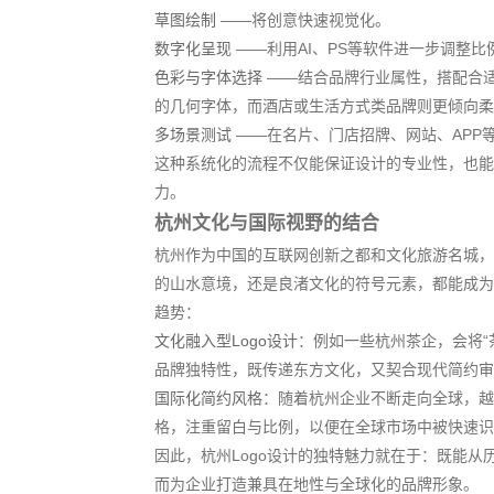
草图绘制
——将创意快速视觉化。
数字化呈现
——利用AI、PS等软件进一步调整比
色彩与字体选择
——结合品牌行业属性，搭配合
的几何字体，而酒店或生活方式类品牌则更倾向柔
多场景测试
——在名片、门店招牌、网站、APP等
这种系统化的流程不仅能保证设计的专业性，也能
力。
杭州文化与国际视野的结合
杭州作为中国的互联网创新之都和文化旅游名城，
的山水意境，还是良渚文化的符号元素，都能成为
趋势：
文化融入型Logo设计
：例如一些杭州茶企，会将“
品牌独特性，既传递东方文化，又契合现代简约审
国际化简约风格
：随着杭州企业不断走向全球，越
格，注重留白与比例，以便在全球市场中被快速识
因此，杭州Logo设计的独特魅力就在于：既能
而为企业打造兼具在地性与全球化的品牌形象。