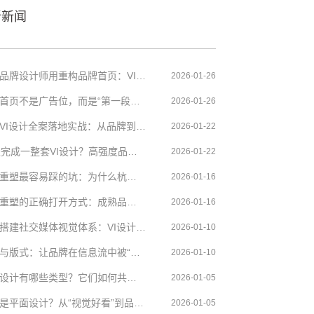
新新闻
​杭州品牌设计师用重构品牌首页：VI设计中的五个关键视觉模块
2026-01-26
品牌首页不是广告位，而是“第一段品牌叙事”
2026-01-26
杭州VI设计全案落地实战：从品牌到多端设计的执行逻辑
2026-01-22
30天完成一整套VI设计？高强度品牌设计项目的方法论与策略
2026-01-22
品牌重塑最容易踩的坑：为什么杭州很多品牌从一开始就失败了？
2026-01-16
品牌重塑的正确打开方式：成熟品牌策略的6个“该做之事”
2026-01-16
从零搭建社交媒体视觉体系：VI设计如何支撑长期内容输出
2026-01-10
字体与版式：让品牌在信息流中被“读懂”的关键设计
2026-01-10
平面设计有哪些类型？它们如何共同构成品牌VI设计
2026-01-05
什么是平面设计？从“视觉好看”到品牌VI的底层逻辑
2026-01-05