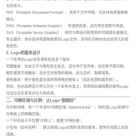
无损放大。
PDF（Portable Document Format）
：常用于文件传输，也支持高质量图像
输出。
PNG（Portable Network Graphic）
：带透明背景，适合预览或数字用途。
SVG（Scalable Vector Graphic）
：网页与数码印刷常用的可缩放矢量格式。
专业提示
：务必提供带
透明背景
的Logo文件，否则在印刷时会出现突兀的底
色矩形。
2. Logo的版本设计
一个优秀的Logo体系通常包括多个版本：
完整版本
：包含文字与图形的主标志，适合用于宣传册、信纸等平面印刷。
图形或首字母版本
：适合空间有限的载体，如马克杯、胸章或笔。
单色版本
：用于颜色复杂或材质特殊的物体上（如彩色塑料或布料）。
例如，杭州品牌设计师认为在一个彩色水壶上，使用
纯白或纯黑的单色Logo
往往比全彩更具对比与高级感。
二、印刷区域与比例：让Logo“刚刚好”
在印刷领域，有一个术语叫“
印刷区域（Imprint Area）
”，指的是Logo能被印
在物体上的精确范围。
一个好的设计不仅要“印得上”，更要“印得好看”。
小空间（如马克杯）
：建议使用Logo的图形或简约版本，避免在弧面上出现
扭曲。