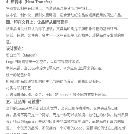
4. 热转印（Heat Transfer）
将图案印制在转印膜上，再通过高温将其“压”在布料上。
成本低、制作快，但耐久度略逊，适合活动纪念品或短期使用的周边产品。
四、印在文具上：让品牌从细节延伸
杭州品牌设计师认为除了服装，
文具类印刷
是品牌形象传播的基础环节。
信纸、信封、文件夹、名片——这些看似平凡的物件，却是品牌专业感的象
征。
设计要点：
留白空间（Margin）
Logo四周需留出一定空白，以保持视觉呼吸感。
举例来说，当Logo宽度为2厘米时，至少应留出1厘米的边距。
统一的配色体系
所有印刷品应遵守相同的主色与辅助色设定，避免出现偏色。
材质与印刷工艺
可选择普通印刷、烫金、压印（Emboss）等不同方式提升质感。
五、让品牌“可触摸”
当你的Logo从屏幕走到现实世界，当它出现在咖啡杯、文件夹或胸口那一
刻，品牌不再只是一个符号，而是一种可以被触摸、被记住的体验。杭州品牌
设计师认为logo设计并落地印刷并非单纯的复制动作，而是
品牌延展力
的体
现。一个优秀的品牌，不仅拥有一个好看的Logo，更懂得如何让它出现在恰