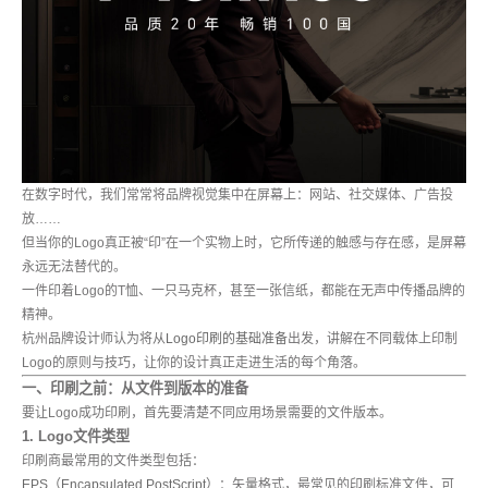
在数字时代，我们常常将品牌视觉集中在屏幕上：网站、社交媒体、广告投
放……
但当你的Logo真正被“印”在一个实物上时，它所传递的触感与存在感，是屏幕
永远无法替代的。
一件印着Logo的T恤、一只马克杯，甚至一张信纸，都能在无声中传播品牌的
精神。
杭州品牌设计师认为将从
Logo印刷的基础准备
出发，讲解在不同载体上印制
Logo的原则与技巧，让你的设计真正走进生活的每个角落。
一、印刷之前：从文件到版本的准备
要让Logo成功印刷，首先要清楚不同应用场景需要的文件版本。
1. Logo文件类型
印刷商最常用的文件类型包括：
EPS（Encapsulated PostScript）
：矢量格式，最常见的印刷标准文件，可