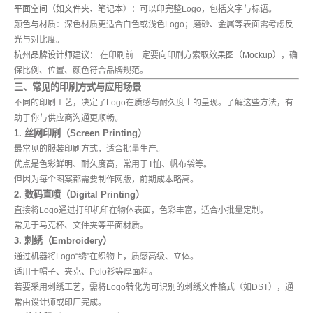
平面空间（如文件夹、笔记本）
：可以印完整Logo，包括文字与标语。
颜色与材质
：深色材质更适合白色或浅色Logo；磨砂、金属等表面需考虑反
光与对比度。
杭州品牌设计师建议：
在印刷前一定要向印刷方索取
效果图（Mockup）
，确
保比例、位置、颜色符合品牌规范。
三、常见的印刷方式与应用场景
不同的印刷工艺，决定了Logo在质感与耐久度上的呈现。了解这些方法，有
助于你与供应商沟通更顺畅。
1. 丝网印刷（Screen Printing）
最常见的服装印刷方式，适合批量生产。
优点是色彩鲜明、耐久度高，常用于T恤、帆布袋等。
但因为每个图案都需要制作网版，前期成本略高。
2. 数码直喷（Digital Printing）
直接将Logo通过打印机印在物体表面，色彩丰富，适合小批量定制。
常见于马克杯、文件夹等平面材质。
3. 刺绣（Embroidery）
通过机器将Logo“绣”在织物上，质感高级、立体。
适用于帽子、夹克、Polo衫等厚面料。
若要采用刺绣工艺，需将Logo转化为可识别的刺绣文件格式（如DST），通
常由设计师或印厂完成。