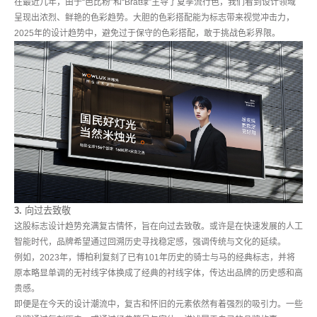
在最近几年，由于“芭比粉”和“Brat绿”主导了夏季流行色，我们看到设计领域
呈现出浓烈、鲜艳的色彩趋势。大胆的色彩搭配能为标志带来视觉冲击力，
2025年的设计趋势中，避免过于保守的色彩搭配，敢于挑战色彩界限。
3.
向过去致敬
这股标志设计趋势充满复古情怀，旨在向过去致敬。或许是在快速发展的人工
智能时代，品牌希望通过回溯历史寻找稳定感，强调传统与文化的延续。
例如，2023年，博柏利复刻了已有101年历史的骑士与马的经典标志，并将
原本略显单调的无衬线字体换成了经典的衬线字体，传达出品牌的历史感和高
贵感。
即便是在今天的设计潮流中，复古和怀旧的元素依然有着强烈的吸引力。一些