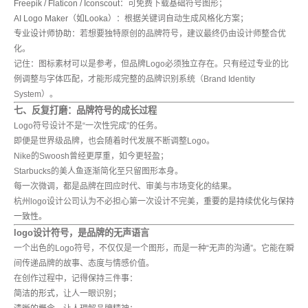
Freepik / Flaticon / Iconscout
：可免费下载基础符号图形；
AI Logo Maker（如Looka）
：根据关键词自动生成风格化方案；
专业设计师协助
：若想要独特原创的品牌符号，建议最终仍由设计师整合优
化。
记住：图标素材可以是参考，但品牌Logo必须独立存在。只有经过专业的比
例调整与字体匹配，才能形成完整的品牌识别系统（Brand Identity
System）。
七、反复打磨：品牌符号的成长过程
Logo符号设计不是“一次性完成”的任务。
即便是世界级品牌，也会随着时代发展不断调整Logo。
Nike的Swoosh曾经更厚重，如今更轻盈；
Starbucks的美人鱼逐渐简化至只留图形本身。
每一次微调，都是品牌在回应时代、审美与市场变化的结果。
杭州logo设计公司认为不必担心第一次设计不完美，
重要的是持续优化与保持
一致性。
logo设计符号，是品牌的无声语言
一个出色的Logo符号，不仅仅是一个图形，而是一种“无声的沟通”。它能在瞬
间传递品牌的故事、态度与情感价值。
在创作过程中，记得保持三件事：
简洁的形式
，让人一眼识别；