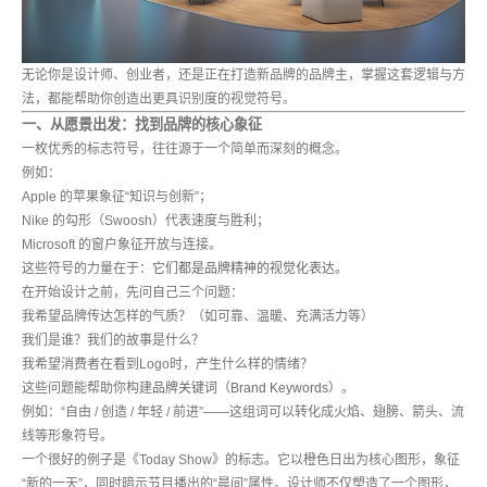
无论你是设计师、创业者，还是正在打造新品牌的品牌主，掌握这套逻辑与方
法，都能帮助你创造出更具识别度的视觉符号。
一、从愿景出发：找到品牌的核心象征
一枚优秀的标志符号，往往源于一个简单而深刻的概念。
例如：
Apple 的苹果象征“知识与创新”；
Nike 的勾形（Swoosh）代表速度与胜利；
Microsoft 的窗户象征开放与连接。
这些符号的力量在于：
它们都是品牌精神的视觉化表达。
在开始设计之前，先问自己三个问题：
我希望品牌传达怎样的气质？（如可靠、温暖、充满活力等）
我们是谁？我们的故事是什么？
我希望消费者在看到Logo时，产生什么样的情绪？
这些问题能帮助你构建
品牌关键词（Brand Keywords）
。
例如：“自由 / 创造 / 年轻 / 前进”——这组词可以转化成火焰、翅膀、箭头、流
线等形象符号。
一个很好的例子是《Today Show》的标志。它以橙色日出为核心图形，象征
“新的一天”，同时暗示节目播出的“晨间”属性。设计师不仅塑造了一个图形，