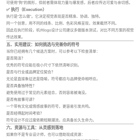
可使用“狗”的图形，但前者需体现力量与爆发感，后者应传达可爱与亲切感。
✅ 执行（Execution）
执行是“怎么做”。它决定视觉表现是否精准、协调、独特。
同一个创意，用不同的线条、比例、色彩风格呈现，效果截然不同。
因此在执行阶段，杭州logo设计公司建议多做版本测试，对比不同方案的视觉
传达效果。
五、实用建议：如何挑选与完善你的符号
当你已经拥有几个候选方案时，可以参考以下检查清单：
是否简洁？
优秀的符号应能在极小尺寸下依然清晰识别。
是否与行业或品牌定位契合？
无论是直接象征还是隐喻，符号都应与品牌使命相呼应。
是否具备独特性？
避免使用过于常见的元素组合，否则容易被淹没。
是否有故事可讲？
一个带有文化或情感故事的符号，更容易引发共鸣。
是否经得起时间考验？
符号设计不应过度依赖短期潮流，应具备长久生命力。
六、资源与工具：从灵感到落地
如果你不是专业设计师，也可以借助现成资源：