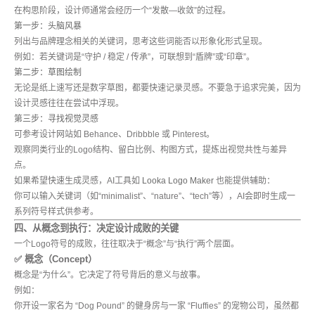
在构思阶段，设计师通常会经历一个“发散—收敛”的过程。
第一步：头脑风暴
列出与品牌理念相关的关键词，思考这些词能否以形象化形式呈现。
例如：若关键词是“守护 / 稳定 / 传承”，可联想到“盾牌”或“印章”。
第二步：草图绘制
无论是纸上速写还是数字草图，都要快速记录灵感。不要急于追求完美，因为
设计灵感往往在尝试中浮现。
第三步：寻找视觉灵感
可参考设计网站如 Behance、Dribbble 或 Pinterest。
观察同类行业的Logo结构、留白比例、构图方式，提炼出视觉共性与差异
点。
如果希望快速生成灵感，AI工具如
Looka Logo Maker
也能提供辅助：
你可以输入关键词（如“minimalist”、“nature”、“tech”等），AI会即时生成一
系列符号样式供参考。
四、从概念到执行：决定设计成败的关键
一个Logo符号的成败，往往取决于“概念”与“执行”两个层面。
✅ 概念（Concept）
概念是“为什么”。它决定了符号背后的意义与故事。
例如：
你开设一家名为 “Dog Pound” 的健身房与一家 “Fluffies” 的宠物公司，虽然都