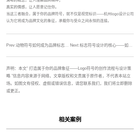
清晰的概念
，让人理解品牌精神；
真实的情感
，让人愿意记住你。
当这三者融合，属于你的品牌符号，就不仅是视觉标识——杭州logo设计公司
认为它将成为品牌文化的象征，承载你与受众之间永恒的连接。
Prev:动物符号如何成为品牌标志设计中的“秘密武器”
Next:标志符号设计的核心——如何为杭州品牌挑选合适的象征符号
声明：本文“ 打造属于你的品牌象征——Logo符号的创作流程与设计策
略 ”信息内容来源于网络，文章版权和文责属于原作者，不代表本站立
场。如图文有侵权、虚假或错误信息，请您联系我们，我们将立即删除
或更正。
相关案例