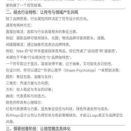
更构建了一个视觉故事。
二、结合行业特性：让符号与领域产生共鸣
除了品牌愿景，行业属性同样决定了符号设计的方向。
通常有两种方式：
直接比喻法
：选取与行业高度相关的象征元素。
例如：摄影品牌可使用镜头、光圈；物流品牌可使用箭头、道路。
间接隐喻法
：通过抽象形态表达品牌特质。
例如：Nike 的“勾”并非直接指体育用品，但它传递了“运动感”和“速度感”。
关键在于平衡“行业相关性”与“品牌独特性”。
一个符号若过于直白，容易显得平庸；过于抽象，又可能失去识别性。
在设计时，你可以通过**形状心理学（Shape Psychology）**来帮助决策：
圆形：象征包容、温暖与友好；
三角形：传递力量与方向感；
方形：给人稳定与专业的印象；
曲线：代表柔和与创造力。
颜色同样具有心理暗示：
红色代表激情与力量，蓝色象征信任与科技，绿色传递自然与成长。
杭州logo设计公司认为将形状与色彩策略结合，才能让Logo真正与品牌定位
共振。
三、探索创意阶段：让视觉概念具体化