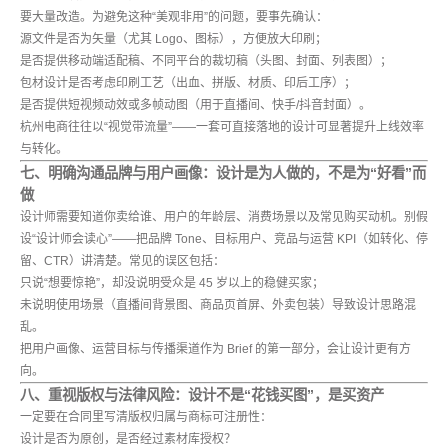
要大量改造。为避免这种“美观非用”的问题，要事先确认：
源文件是否为矢量（尤其 Logo、图标），方便放大印刷；
是否提供移动端适配稿、不同平台的裁切稿（头图、封面、列表图）；
包材设计是否考虑印刷工艺（出血、拼版、材质、印后工序）；
是否提供短视频动效或多帧动图（用于直播间、快手/抖音封面）。
杭州电商往往以“视觉带流量”——一套可直接落地的设计可显著提升上线效率
与转化。
七、明确沟通品牌与用户画像：设计是为人做的，不是为“好看”而
做
设计师需要知道你卖给谁、用户的年龄层、消费场景以及常见购买动机。别假
设“设计师会读心”——把品牌 Tone、目标用户、竞品与运营 KPI（如转化、停
留、CTR）讲清楚。常见的误区包括：
只说“想要惊艳”，却没说明受众是 45 岁以上的稳健买家；
未说明使用场景（直播间背景图、商品页首屏、外卖包装）导致设计思路混
乱。
把用户画像、运营目标与传播渠道作为 Brief 的第一部分，会让设计更有方
向。
八、重视版权与法律风险：设计不是“花钱买图”，是买资产
一定要在合同里写清版权归属与商标可注册性：
设计是否为原创，是否经过素材库授权？