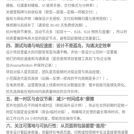
模板、社媒素材模板、VI 使用手册、交付格式与分辨率）；
关键里程碑与验收标准（原型—提案—定稿—终稿交付）；
版权与商标声明（确保设计无侵权、交付后明确归属与使用授权）；
维修期与后续补丁（通常给 30-60 天免费修改期）。
杭州电商节奏快，活动节点多（如双十一、618、618 预热与直播），所以时
间表要兼顾电商大促的固定节点，避免因延期错过流量窗口。
四、测试沟通与响应速度：设计不是孤岛，沟通决定效率
设计项目里最大的问题常常是
沟通不畅
。评估一家设计公司时一定要看：
他们的响应速度和沟通渠道（是否使用项目管理工具如飞书/企业微
信/Asana/Notion 并保持记录）；
项目对接人是否固定，团队是否能随时对接运营与商品经理；
小范围迭代是否高效（出稿—反馈—修改的平均周期是多少？）。
在电商场景，运营需快速上线素材并应对数据反馈：慢半拍就可能错失转化。
优先选择能在短时间内高质量响应的合作伙伴。
五、统一时区与会议节奏：减少“时间成本”摩擦
若外包团队在不同城市或时区（例如海外设计师），务必在合同初期约定
统一
时区与固定会议频率
（周会/临时对接）。明确每次反馈的最长等待时间，例
如工作日内 24 小时内回复，帮助项目保持节奏。
六、关注可落地与可执行性：从页面到包装都要“能用”
很多设计看起来很美，但最终在电商页面、印刷或短视频中无法直接使用或需