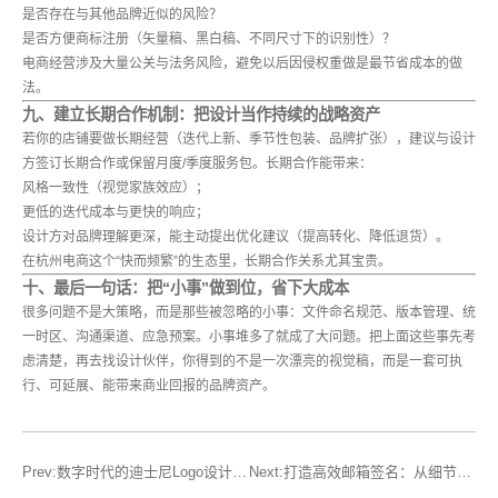
是否存在与其他品牌近似的风险？
是否方便商标注册（矢量稿、黑白稿、不同尺寸下的识别性）？
电商经营涉及大量公关与法务风险，避免以后因侵权重做是最节省成本的做
法。
九、建立长期合作机制：把设计当作持续的战略资产
若你的店铺要做长期经营（迭代上新、季节性包装、品牌扩张），建议与设计
方签订长期合作或保留月度/季度服务包。长期合作能带来：
风格一致性（视觉家族效应）；
更低的迭代成本与更快的响应；
设计方对品牌理解更深，能主动提出优化建议（提高转化、降低退货）。
在杭州电商这个“快而频繁”的生态里，长期合作关系尤其宝贵。
十、最后一句话：把“小事”做到位，省下大成本
很多问题不是大策略，而是那些被忽略的小事：文件命名规范、版本管理、统
一时区、沟通渠道、应急预案。小事堆多了就成了大问题。把上面这些事先考
虑清楚，再去找设计伙伴，你得到的不是一次漂亮的视觉稿，而是一套可执
行、可延展、能带来商业回报的品牌资产。
Prev:数字时代的迪士尼Logo设计再造
Next:打造高效邮箱签名：从细节到品牌传播的全域思维