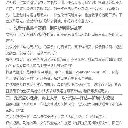
师补救，付出了双倍成本，才勉强可用。那次经历让我学到：把设计交给外人
之前，有许多事必须先想清楚。对于杭州电商企业来说（平台化、移动端为
先、注重包材与短视频场景），外包设计既是常态，也是敏感的战略节点。下
面这些要点，能帮你把风险降到最低，把投资效率最大化。
一、先看作品集与案例：别只听销售讲故事
委托前一定要看对方的
过往作品
，而不是只听商务人员的口头承诺。好的方法
包括：
要求提供「与电商相关」的案例：电商首页、商品详情页、详情页长图、短视
频封面、包装设计、活动主KV 等；
看落地效果：设计是否考虑了移动端适配、图片压缩、社媒封面裁切和印刷出
血？有没有实际的商品上架或活动落地示例？
检查完整性：是否给出 VI 手册、字体、色值（Pantone/RGB/HEX）、图标
库、规范化的素材包？这些决定后续自主管理的难易程度。
在杭州这类以电商为核心的市场，单看“漂亮图”远远不够，必须确认设计能否
直接用于淘宝/天猫/京东/拼多多以及短视频平台与小程序等多端场景。
二、先试点小任务，再上大单：以“试用—评估—扩展”为流程
直接把整个品牌项目一次性交给对方风险太高。建议把大项目拆成若干小任务
试跑，例如：
先让对方做一套「单品详情页长图」或「活动主KV＋2 个社媒素材」；
评估速度、沟通效率、交付质量与文件规范（是否提供可编辑源文件、图层命